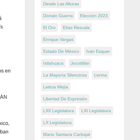
Desde Las Alturas
Donato Guerra
Elección 2023
á
ís
El Oro
Elías Rescala
Enrique Vargas
Estado De México
Iván Esquer
Ixtlahuaca
Jocotitlán
os en
La Mayoría Silenciosa
Lerma
Leticia Mejía
RÁN
Libertad De Expresión
LXII Legislatura
LXI Legislatura
LX Legislatura
xico,
aban
Mario Santana Carbajal