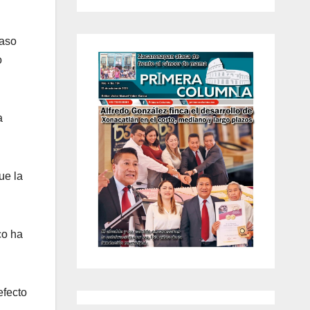
caso
o
a
ue la
co ha
efecto