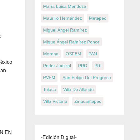
María Luisa Mendoza
Maurilio Hernández
Metepec
Miguel Ángel Ramírez
E
Migue Ángel Ramírez Ponce
Morena
OSFEM
PAN
México
Poder Judicial
PRD
PRI
ían
PVEM
San Felipe Del Progreso
Toluca
Villa De Allende
Villa Victoria
Zinacantepec
N EN
-Edición Digital-