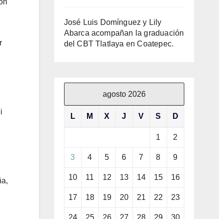
ron
José Luis Domínguez y Lily
Abarca acompañan la graduación
r
del CBT Tlatlaya en Coatepec.
agosto 2026
i
L
M
X
J
V
S
D
1
2
3
4
5
6
7
8
9
10
11
12
13
14
15
16
ña,
17
18
19
20
21
22
23
24
25
26
27
28
29
30