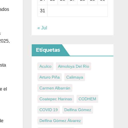
tados
31
« Jul
s
2025,
Etiquetas
sta
Aculco
Almoloya Del Río
Arturo Piña
Calimaya
Carmen Albarrán
e el
Coatepec Harinas
CODHEM
COVID 19
Delfina Gómez
Delfina Gómez Álvarez
de