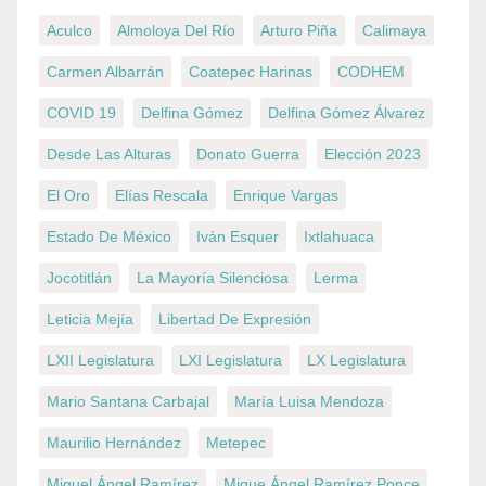
Aculco
Almoloya Del Río
Arturo Piña
Calimaya
Carmen Albarrán
Coatepec Harinas
CODHEM
COVID 19
Delfina Gómez
Delfina Gómez Álvarez
Desde Las Alturas
Donato Guerra
Elección 2023
El Oro
Elías Rescala
Enrique Vargas
Estado De México
Iván Esquer
Ixtlahuaca
Jocotitlán
La Mayoría Silenciosa
Lerma
Leticia Mejía
Libertad De Expresión
LXII Legislatura
LXI Legislatura
LX Legislatura
Mario Santana Carbajal
María Luisa Mendoza
Maurilio Hernández
Metepec
Miguel Ángel Ramírez
Migue Ángel Ramírez Ponce