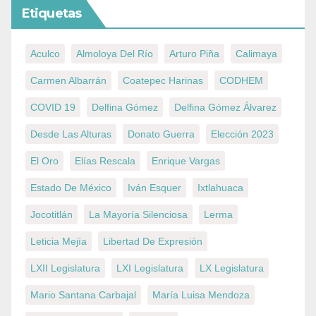
Etiquetas
Aculco
Almoloya Del Río
Arturo Piña
Calimaya
Carmen Albarrán
Coatepec Harinas
CODHEM
COVID 19
Delfina Gómez
Delfina Gómez Álvarez
Desde Las Alturas
Donato Guerra
Elección 2023
El Oro
Elías Rescala
Enrique Vargas
Estado De México
Iván Esquer
Ixtlahuaca
Jocotitlán
La Mayoría Silenciosa
Lerma
Leticia Mejía
Libertad De Expresión
LXII Legislatura
LXI Legislatura
LX Legislatura
Mario Santana Carbajal
María Luisa Mendoza