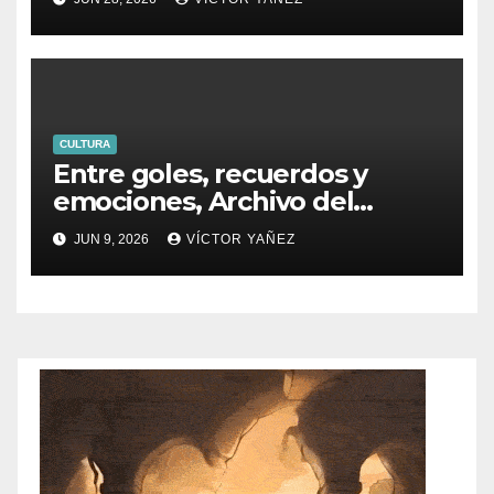
CULTURA
Entre goles, recuerdos y
emociones, Archivo del
PJEdomex inauguró
JUN 9, 2026
VÍCTOR YAÑEZ
exposición