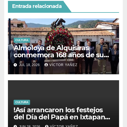
Entrada relacionada
CULTURA
Almoloya de Alquisiras
conmemora 168 años de su
fundación
JUL 18, 2026
VÍCTOR YAÑEZ
CULTURA
!Así arrancaron los festejos
del Día del Papá en Ixtapan
de la Sal!
JUN 28, 2026
VÍCTOR YAÑEZ