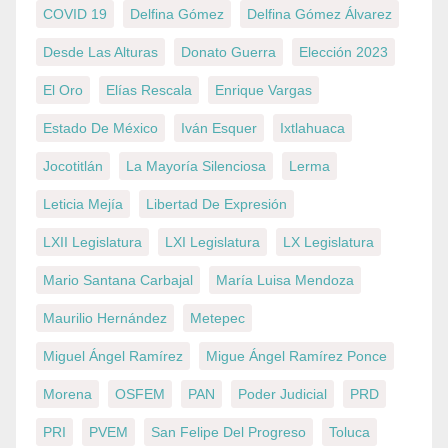
COVID 19
Delfina Gómez
Delfina Gómez Álvarez
Desde Las Alturas
Donato Guerra
Elección 2023
El Oro
Elías Rescala
Enrique Vargas
Estado De México
Iván Esquer
Ixtlahuaca
Jocotitlán
La Mayoría Silenciosa
Lerma
Leticia Mejía
Libertad De Expresión
LXII Legislatura
LXI Legislatura
LX Legislatura
Mario Santana Carbajal
María Luisa Mendoza
Maurilio Hernández
Metepec
Miguel Ángel Ramírez
Migue Ángel Ramírez Ponce
Morena
OSFEM
PAN
Poder Judicial
PRD
PRI
PVEM
San Felipe Del Progreso
Toluca