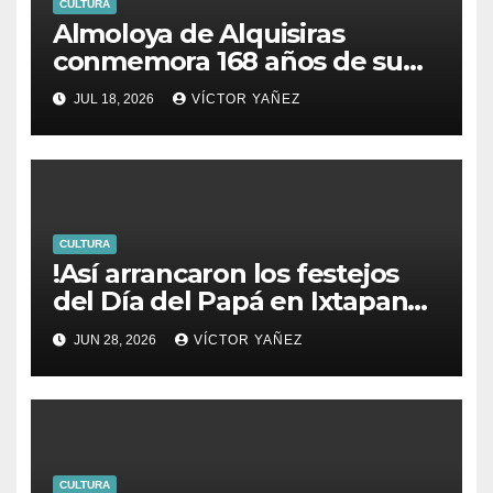
CULTURA
Almoloya de Alquisiras
conmemora 168 años de su
fundación
JUL 18, 2026
VÍCTOR YAÑEZ
CULTURA
!Así arrancaron los festejos
del Día del Papá en Ixtapan
de la Sal!
JUN 28, 2026
VÍCTOR YAÑEZ
CULTURA