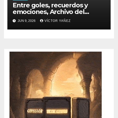
Entre goles, recuerdos y
emociones, Archivo del
PJEdomex inauguró
JUN 9, 2026
VÍCTOR YAÑEZ
exposición