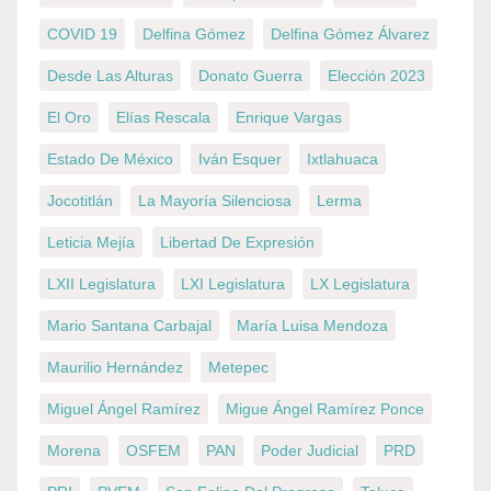
COVID 19
Delfina Gómez
Delfina Gómez Álvarez
Desde Las Alturas
Donato Guerra
Elección 2023
El Oro
Elías Rescala
Enrique Vargas
Estado De México
Iván Esquer
Ixtlahuaca
Jocotitlán
La Mayoría Silenciosa
Lerma
Leticia Mejía
Libertad De Expresión
LXII Legislatura
LXI Legislatura
LX Legislatura
Mario Santana Carbajal
María Luisa Mendoza
Maurilio Hernández
Metepec
Miguel Ángel Ramírez
Migue Ángel Ramírez Ponce
Morena
OSFEM
PAN
Poder Judicial
PRD