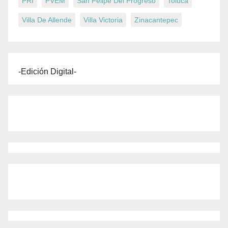
PRI
PVEM
San Felipe Del Progreso
Toluca
Villa De Allende
Villa Victoria
Zinacantepec
-Edición Digital-