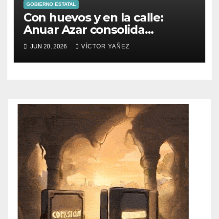
GOBIERNO ESTATAL
Con huevos y en la calle:
Anuar Azar consolida
liderazgo territorial en
JUN 20, 2026
VÍCTOR YAÑEZ
Atizapán de Zaragoza