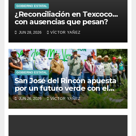
GOBIERNO ESTATAL
¿Reconciliación en Texcoco…
con ausencias que pesan?
JUN 28, 2026
VÍCTOR YAÑEZ
GOBIERNO ESTATAL
San José del Rincón apuesta
por un futuro verde con el
arranque de su Primera
JUN 26, 2026
VÍCTOR YAÑEZ
Jornada de Reforestación