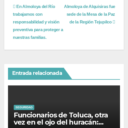
En Almoloya del Río
Almoloya de Alquisiras fue
trabajamos con
sede de la Mesa de la Paz
responsabilidad y visión
de la Región Tejupilco
preventiva para proteger a
nuestras familias.
Entrada relacionada
SEGURIDAD
Funcionarios de Toluca, otra
vez en el ojo del huracán: