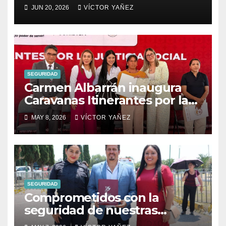
denuncian a secretario del
JUN 20, 2026
VÍCTOR YAÑEZ
Ayuntamiento por presunto
abuso sexual
SEGURIDAD
Carmen Albarrán inaugura
Caravanas Itinerantes por la
Justicia Social en Donato
MAY 8, 2026
VÍCTOR YAÑEZ
Guerra
SEGURIDAD
Comprometidos con la
seguridad de nuestras
familias.