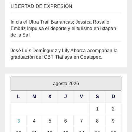
LIBERTAD DE EXPRESIÓN
Inicia el Ultra Trail Barrancas; Jessica Rosalío
Embriz impulsa el deporte y el turismo en Ixtapan
de la Sal
José Luis Domínguez y Lily Abarca acompañan la
graduación del CBT Tlatlaya en Coatepec.
agosto 2026
L
M
X
J
V
S
D
1
2
3
4
5
6
7
8
9