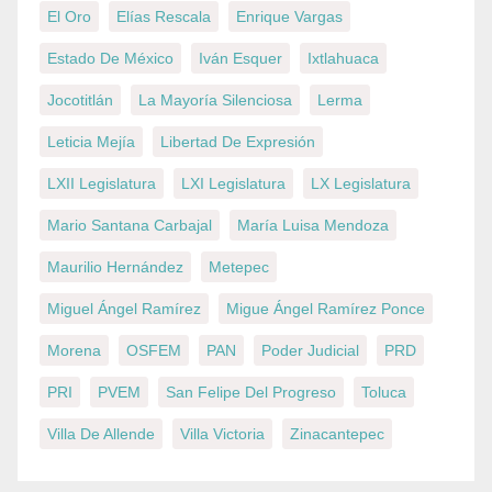
El Oro
Elías Rescala
Enrique Vargas
Estado De México
Iván Esquer
Ixtlahuaca
Jocotitlán
La Mayoría Silenciosa
Lerma
Leticia Mejía
Libertad De Expresión
LXII Legislatura
LXI Legislatura
LX Legislatura
Mario Santana Carbajal
María Luisa Mendoza
Maurilio Hernández
Metepec
Miguel Ángel Ramírez
Migue Ángel Ramírez Ponce
Morena
OSFEM
PAN
Poder Judicial
PRD
PRI
PVEM
San Felipe Del Progreso
Toluca
Villa De Allende
Villa Victoria
Zinacantepec