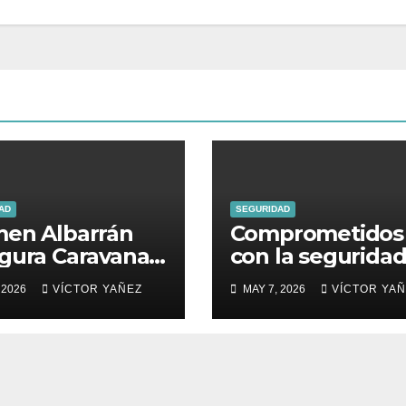
AD
SEGURIDAD
en Albarrán
Comprometidos
gura Caravanas
con la segurida
erantes por la
nuestras familias
 2026
VÍCTOR YAÑEZ
MAY 7, 2026
VÍCTOR YA
icia Social en
to Guerra