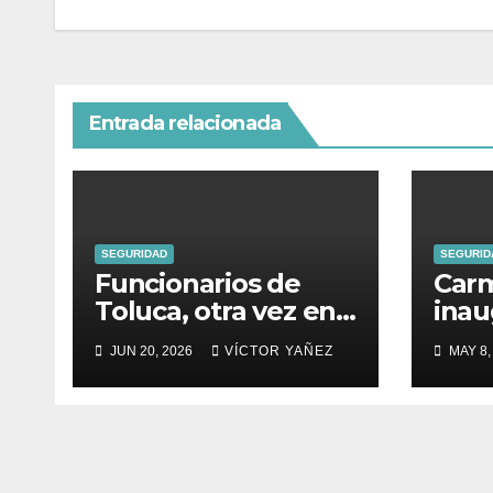
Entrada relacionada
SEGURIDAD
SEGURID
Funcionarios de
Carm
Toluca, otra vez en
inau
el ojo del huracán:
Itin
JUN 20, 2026
VÍCTOR YAÑEZ
MAY 8,
denuncian a
Just
secretario del
Dona
Ayuntamiento por
presunto abuso
sexual