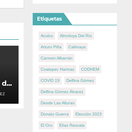
Etiquetas
Aculco
Almoloya Del Río
Arturo Piña
Calimaya
Carmen Albarrán
Coatepec Harinas
CODHEM
COVID 19
Delfina Gómez
d de
.
Delfina Gómez Álvarez
ÑEZ
Desde Las Alturas
Donato Guerra
Elección 2023
El Oro
Elías Rescala