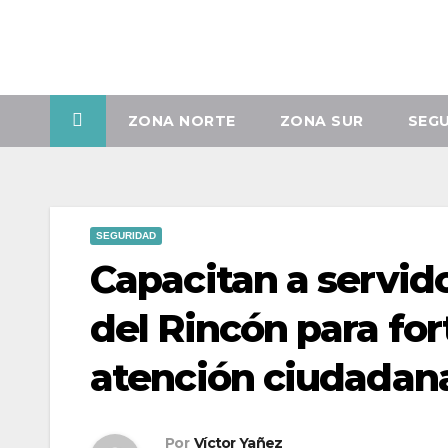
Vie. Ago 7th, 2026
ZONA NORTE
ZONA SUR
SEG
SEGURIDAD
Capacitan a servid
del Rincón para for
atención ciudadan
Por
Víctor Yañez