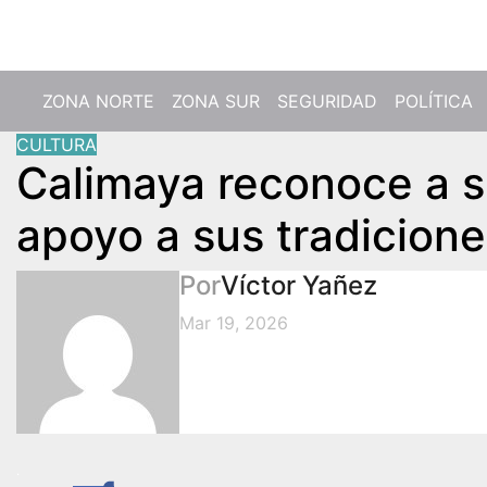
Jue. Ago 6th, 2026
ZONA NORTE
ZONA SUR
SEGURIDAD
POLÍTICA
CULTURA
Calimaya reconoce a s
apoyo a sus tradicion
Por
Víctor Yañez
Mar 19, 2026
.