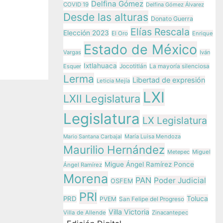
Delfina Gómez
rdos y
COVID 19
Delfina Gómez Álvarez
Desde las alturas
o del
Donato Guerra
Elías Rescala
ó
Elección 2023
El Oro
Enrique
Estado de México
Vargas
Iván
Ixtlahuaca
Jocotitlán
Esquer
La mayoría silenciosa
Lerma
Libertad de expresión
Leticia Mejía
LXI
LXII Legislatura
Legislatura
LX Legislatura
María Luisa Mendoza
Mario Santana Carbajal
Maurilio Hernández
Metepec
Miguel
Migue Ángel Ramírez Ponce
Ángel Ramírez
Morena
PAN
Poder Judicial
OSFEM
PRI
Toluca
PRD
PVEM
San Felipe del Progreso
Villa Victoria
Villa de Allende
Zinacantepec