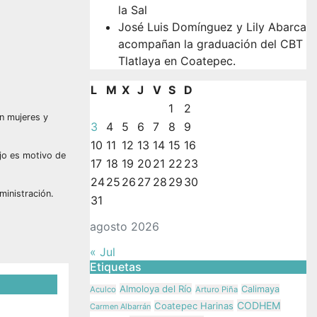
la Sal
José Luis Domínguez y Lily Abarca
acompañan la graduación del CBT
Tlatlaya en Coatepec.
L
M
X
J
V
S
D
1
2
on mujeres y
3
4
5
6
7
8
9
10
11
12
13
14
15
16
ajo es motivo de
17
18
19
20
21
22
23
24
25
26
27
28
29
30
ministración.
31
agosto 2026
« Jul
Etiquetas
Almoloya del Río
Calimaya
Aculco
Arturo Piña
CODHEM
Coatepec Harinas
Carmen Albarrán