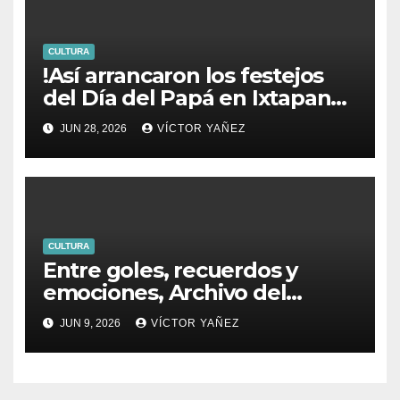
CULTURA
!Así arrancaron los festejos
del Día del Papá en Ixtapan
de la Sal!
JUN 28, 2026
VÍCTOR YAÑEZ
CULTURA
Entre goles, recuerdos y
emociones, Archivo del
PJEdomex inauguró
JUN 9, 2026
VÍCTOR YAÑEZ
exposición