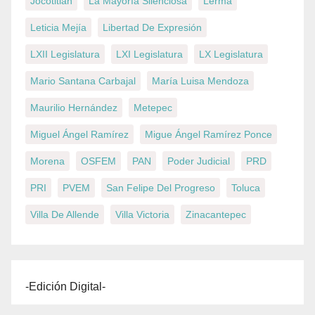
Jocotitlán
La Mayoría Silenciosa
Lerma
Leticia Mejía
Libertad De Expresión
LXII Legislatura
LXI Legislatura
LX Legislatura
Mario Santana Carbajal
María Luisa Mendoza
Maurilio Hernández
Metepec
Miguel Ángel Ramírez
Migue Ángel Ramírez Ponce
Morena
OSFEM
PAN
Poder Judicial
PRD
PRI
PVEM
San Felipe Del Progreso
Toluca
Villa De Allende
Villa Victoria
Zinacantepec
-Edición Digital-