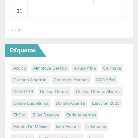
31
« Jul
Etiquetas
Aculco
Almoloya Del Río
Arturo Piña
Calimaya
Carmen Albarrán
Coatepec Harinas
CODHEM
COVID 19
Delfina Gómez
Delfina Gómez Álvarez
Desde Las Alturas
Donato Guerra
Elección 2023
El Oro
Elías Rescala
Enrique Vargas
Estado De México
Iván Esquer
Ixtlahuaca