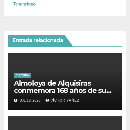
Tenancingo
Entrada relacionada
CULTURA
Almoloya de Alquisiras
conmemora 168 años de su
fundación
JUL 18, 2026
VÍCTOR YAÑEZ