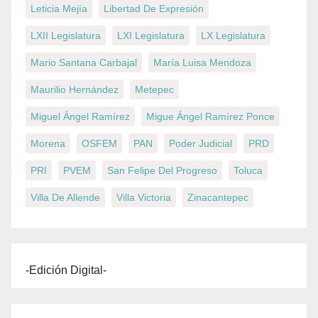
Leticia Mejía
Libertad De Expresión
LXII Legislatura
LXI Legislatura
LX Legislatura
Mario Santana Carbajal
María Luisa Mendoza
Maurilio Hernández
Metepec
Miguel Ángel Ramírez
Migue Ángel Ramírez Ponce
Morena
OSFEM
PAN
Poder Judicial
PRD
PRI
PVEM
San Felipe Del Progreso
Toluca
Villa De Allende
Villa Victoria
Zinacantepec
-Edición Digital-