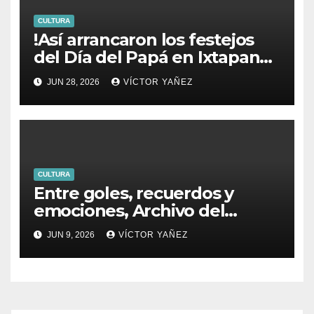
CULTURA
!Así arrancaron los festejos
del Día del Papá en Ixtapan
de la Sal!
JUN 28, 2026
VÍCTOR YAÑEZ
CULTURA
Entre goles, recuerdos y
emociones, Archivo del
PJEdomex inauguró
JUN 9, 2026
VÍCTOR YAÑEZ
exposición