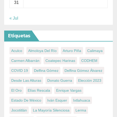
31
« Jul
Etiquetas
Aculco
Almoloya Del Río
Arturo Piña
Calimaya
Carmen Albarrán
Coatepec Harinas
CODHEM
COVID 19
Delfina Gómez
Delfina Gómez Álvarez
Desde Las Alturas
Donato Guerra
Elección 2023
El Oro
Elías Rescala
Enrique Vargas
Estado De México
Iván Esquer
Ixtlahuaca
Jocotitlán
La Mayoría Silenciosa
Lerma