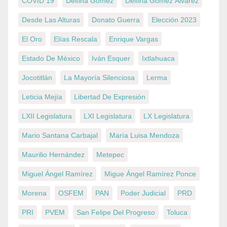
COVID 19
Delfina Gómez
Delfina Gómez Álvarez
Desde Las Alturas
Donato Guerra
Elección 2023
El Oro
Elías Rescala
Enrique Vargas
Estado De México
Iván Esquer
Ixtlahuaca
Jocotitlán
La Mayoría Silenciosa
Lerma
Leticia Mejía
Libertad De Expresión
LXII Legislatura
LXI Legislatura
LX Legislatura
Mario Santana Carbajal
María Luisa Mendoza
Maurilio Hernández
Metepec
Miguel Ángel Ramírez
Migue Ángel Ramírez Ponce
Morena
OSFEM
PAN
Poder Judicial
PRD
PRI
PVEM
San Felipe Del Progreso
Toluca