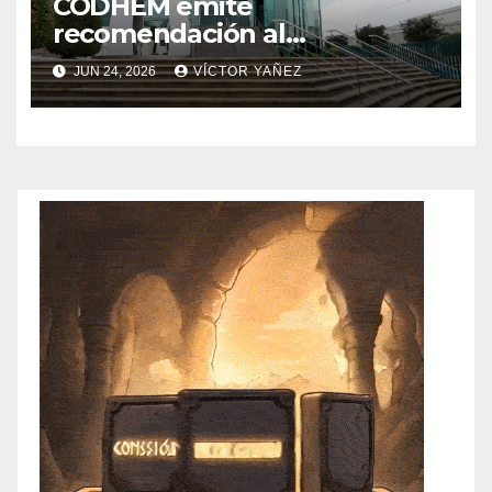
CODHEM emite
recomendación al
Ayuntamiento de
JUN 24, 2026
VÍCTOR YAÑEZ
Atlacomulco por violaciones a
derechos humanos