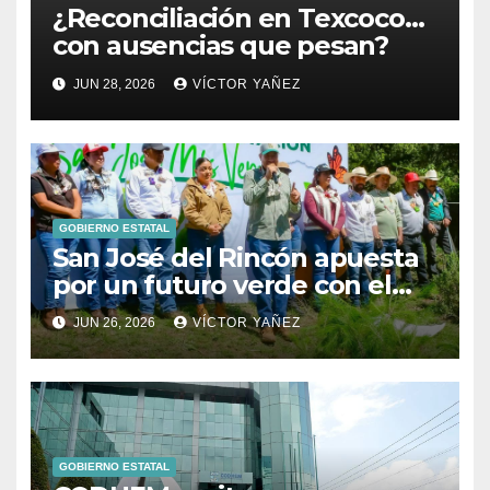
¿Reconciliación en Texcoco…
con ausencias que pesan?
JUN 28, 2026
VÍCTOR YAÑEZ
GOBIERNO ESTATAL
San José del Rincón apuesta
por un futuro verde con el
arranque de su Primera
JUN 26, 2026
VÍCTOR YAÑEZ
Jornada de Reforestación
GOBIERNO ESTATAL