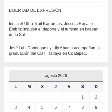
LIBERTAD DE EXPRESIÓN
Inicia el Ultra Trail Barrancas; Jessica Rosalío
Embriz impulsa el deporte y el turismo en Ixtapan
de la Sal
José Luis Domínguez y Lily Abarca acompañan la
graduación del CBT Tlatlaya en Coatepec.
agosto 2026
L
M
X
J
V
S
D
1
2
3
4
5
6
7
8
9