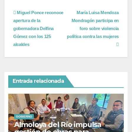
Miguel Ponce reconoce
María Luisa Mendoza
apertura de la
Mondragón participa en
gobernadora Delfina
foro sobre violencia
Gómez con los 125
política contra las mujeres
alcaldes
Entrada relacionada
GOBIERNO
Almoloya del Río impulsa
gestión de obras para