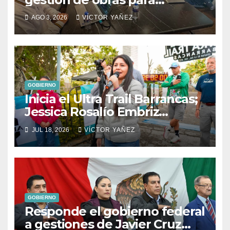
fortalecer el desarrollo del
AGO 3, 2026
VÍCTOR YAÑEZ
municipio
GOBIERNO
Inicia el Ultra Trail Barrancas;
Jessica Rosalío Embriz
impulsa el deporte y el
JUL 18, 2026
VÍCTOR YAÑEZ
turismo en Ixtapan de la Sal
GOBIERNO
Responde el gobierno federal
a gestiones de Javier Cruz