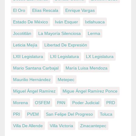
El Oro
Elías Rescala
Enrique Vargas
Estado De México
Iván Esquer
Ixtlahuaca
Jocotitlán
La Mayoría Silenciosa
Lerma
Leticia Mejía
Libertad De Expresión
LXII Legislatura
LXI Legislatura
LX Legislatura
Mario Santana Carbajal
María Luisa Mendoza
Maurilio Hernández
Metepec
Miguel Ángel Ramírez
Migue Ángel Ramírez Ponce
Morena
OSFEM
PAN
Poder Judicial
PRD
PRI
PVEM
San Felipe Del Progreso
Toluca
Villa De Allende
Villa Victoria
Zinacantepec