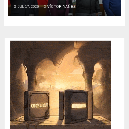
Jaramillo
JUL 17, 2026
VÍCTOR YAÑEZ