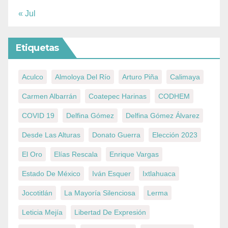
« Jul
Etiquetas
Aculco
Almoloya Del Río
Arturo Piña
Calimaya
Carmen Albarrán
Coatepec Harinas
CODHEM
COVID 19
Delfina Gómez
Delfina Gómez Álvarez
Desde Las Alturas
Donato Guerra
Elección 2023
El Oro
Elías Rescala
Enrique Vargas
Estado De México
Iván Esquer
Ixtlahuaca
Jocotitlán
La Mayoría Silenciosa
Lerma
Leticia Mejía
Libertad De Expresión