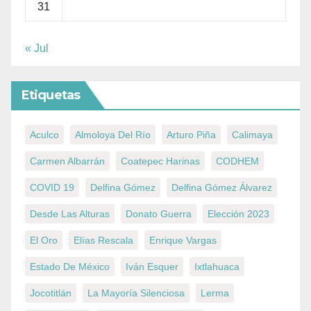
31
« Jul
Etiquetas
Aculco
Almoloya Del Río
Arturo Piña
Calimaya
Carmen Albarrán
Coatepec Harinas
CODHEM
COVID 19
Delfina Gómez
Delfina Gómez Álvarez
Desde Las Alturas
Donato Guerra
Elección 2023
El Oro
Elías Rescala
Enrique Vargas
Estado De México
Iván Esquer
Ixtlahuaca
Jocotitlán
La Mayoría Silenciosa
Lerma