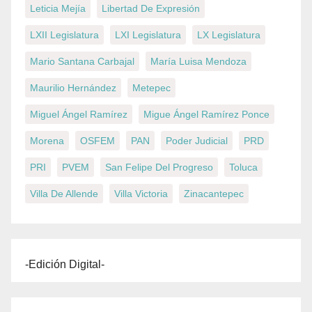
Leticia Mejía
Libertad De Expresión
LXII Legislatura
LXI Legislatura
LX Legislatura
Mario Santana Carbajal
María Luisa Mendoza
Maurilio Hernández
Metepec
Miguel Ángel Ramírez
Migue Ángel Ramírez Ponce
Morena
OSFEM
PAN
Poder Judicial
PRD
PRI
PVEM
San Felipe Del Progreso
Toluca
Villa De Allende
Villa Victoria
Zinacantepec
-Edición Digital-