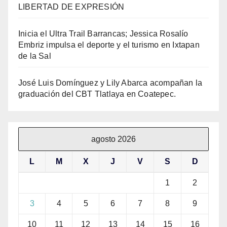
LIBERTAD DE EXPRESIÓN
Inicia el Ultra Trail Barrancas; Jessica Rosalío
Embriz impulsa el deporte y el turismo en Ixtapan
de la Sal
José Luis Domínguez y Lily Abarca acompañan la
graduación del CBT Tlatlaya en Coatepec.
agosto 2026
L
M
X
J
V
S
D
1
2
3
4
5
6
7
8
9
10
11
12
13
14
15
16