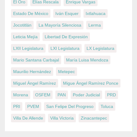
El Oro
Elías Rescala
Enrique Vargas
Estado De México
Iván Esquer
Ixtlahuaca
Jocotitlán
La Mayoría Silenciosa
Lerma
Leticia Mejía
Libertad De Expresión
LXII Legislatura
LXI Legislatura
LX Legislatura
Mario Santana Carbajal
María Luisa Mendoza
Maurilio Hernández
Metepec
Miguel Ángel Ramírez
Migue Ángel Ramírez Ponce
Morena
OSFEM
PAN
Poder Judicial
PRD
PRI
PVEM
San Felipe Del Progreso
Toluca
Villa De Allende
Villa Victoria
Zinacantepec