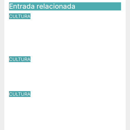
Entrada relacionada
CULTURA
Almoloya de Alquisiras
conmemora 168 años de su
fundación
Jul 18, 2026
Víctor Yañez
CULTURA
!Así arrancaron los festejos del
Día del Papá en Ixtapan de la Sal!
Jun 28, 2026
Víctor Yañez
CULTURA
Entre goles, recuerdos y
emociones, Archivo del
PJEdomex inauguró exposición
Jun 9, 2026
Víctor Yañez