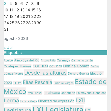
3
4
5
6
7
8
9
10
11
12
13
14
15
16
17
18
19
20
21
22
23
24
25
26
27
28
29
30
31
agosto 2026
« Jul
Etiquetas
Almoloya del Río
Calimaya
Aculco
Arturo Piña
Carmen Albarrán
Delfina Gómez
CODHEM
Coatepec Harinas
COVID 19
Delfina
Desde las alturas
Elección
Donato Guerra
Gómez Álvarez
Estado de
Elías Rescala
2023
El Oro
Enrique Vargas
México
Ixtlahuaca
Jocotitlán
Iván Esquer
La mayoría silenciosa
LXII
Lerma
Libertad de expresión
Leticia Mejía
LXI Legislatura
Legislatura
LX