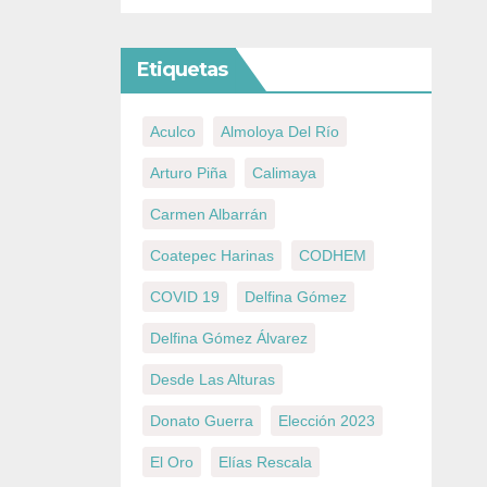
Etiquetas
Aculco
Almoloya Del Río
Arturo Piña
Calimaya
Carmen Albarrán
Coatepec Harinas
CODHEM
COVID 19
Delfina Gómez
Delfina Gómez Álvarez
Desde Las Alturas
Donato Guerra
Elección 2023
El Oro
Elías Rescala