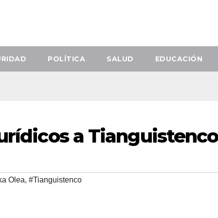
URIDAD
POLÍTICA
SALUD
EDUCACIÓN
urídicos a Tianguistenc
ka Olea
,
#Tianguistenco