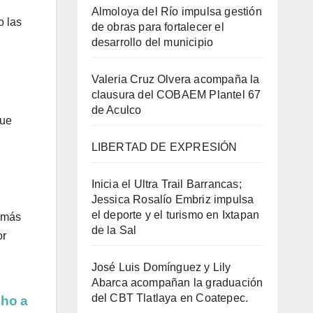
Almoloya del Río impulsa gestión
o las
de obras para fortalecer el
desarrollo del municipio
Valeria Cruz Olvera acompaña la
clausura del COBAEM Plantel 67
de Aculco
que
LIBERTAD DE EXPRESIÓN
Inicia el Ultra Trail Barrancas;
Jessica Rosalío Embriz impulsa
el deporte y el turismo en Ixtapan
n más
de la Sal
or
José Luis Domínguez y Lily
Abarca acompañan la graduación
del CBT Tlatlaya en Coatepec.
ho a