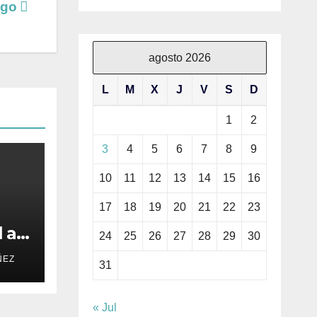
ngo
agosto 2026
L
M
X
J
V
S
D
1
2
3
4
5
6
7
8
9
10
11
12
13
14
15
16
17
18
19
20
21
22
23
 a
24
25
26
27
28
29
30
ier
ÑEZ
31
« Jul