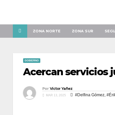
Vie. Ago 7th, 2026
ZONA NORTE
ZONA SUR
SEG
GOBIERNO
Acercan servicios j
Por
Víctor Yañez
#Delfina Gómez
,
#Éri
MAR 13, 2025