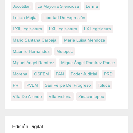
Jocotitlán
La Mayoría Silenciosa
Lerma
Leticia Mejía
Libertad De Expresión
LXII Legislatura
LXI Legislatura
LX Legislatura
Mario Santana Carbajal
María Luisa Mendoza
Maurilio Hernández
Metepec
Miguel Ángel Ramírez
Migue Ángel Ramírez Ponce
Morena
OSFEM
PAN
Poder Judicial
PRD
PRI
PVEM
San Felipe Del Progreso
Toluca
Villa De Allende
Villa Victoria
Zinacantepec
-Edición Digital-