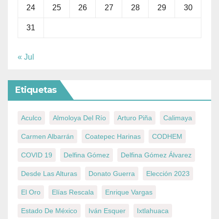
24
25
26
27
28
29
30
31
« Jul
Etiquetas
Aculco
Almoloya Del Río
Arturo Piña
Calimaya
Carmen Albarrán
Coatepec Harinas
CODHEM
COVID 19
Delfina Gómez
Delfina Gómez Álvarez
Desde Las Alturas
Donato Guerra
Elección 2023
El Oro
Elías Rescala
Enrique Vargas
Estado De México
Iván Esquer
Ixtlahuaca