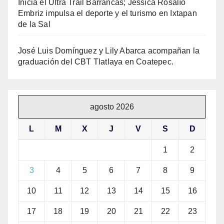
Inicia el Ultra Trail Barrancas; Jessica Rosalío
Embriz impulsa el deporte y el turismo en Ixtapan
de la Sal
José Luis Domínguez y Lily Abarca acompañan la
graduación del CBT Tlatlaya en Coatepec.
agosto 2026
L
M
X
J
V
S
D
1
2
3
4
5
6
7
8
9
10
11
12
13
14
15
16
17
18
19
20
21
22
23