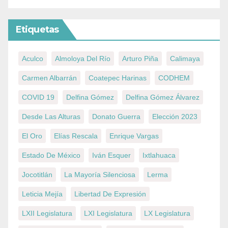
Etiquetas
Aculco
Almoloya Del Río
Arturo Piña
Calimaya
Carmen Albarrán
Coatepec Harinas
CODHEM
COVID 19
Delfina Gómez
Delfina Gómez Álvarez
Desde Las Alturas
Donato Guerra
Elección 2023
El Oro
Elías Rescala
Enrique Vargas
Estado De México
Iván Esquer
Ixtlahuaca
Jocotitlán
La Mayoría Silenciosa
Lerma
Leticia Mejía
Libertad De Expresión
LXII Legislatura
LXI Legislatura
LX Legislatura