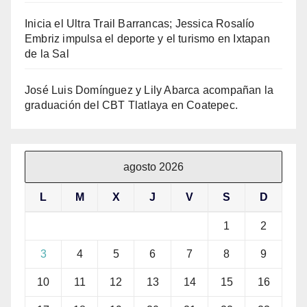
Inicia el Ultra Trail Barrancas; Jessica Rosalío
Embriz impulsa el deporte y el turismo en Ixtapan
de la Sal
José Luis Domínguez y Lily Abarca acompañan la
graduación del CBT Tlatlaya en Coatepec.
agosto 2026
L
M
X
J
V
S
D
1
2
3
4
5
6
7
8
9
10
11
12
13
14
15
16