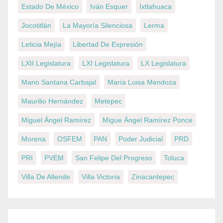
Estado De México
Iván Esquer
Ixtlahuaca
Jocotitlán
La Mayoría Silenciosa
Lerma
Leticia Mejía
Libertad De Expresión
LXII Legislatura
LXI Legislatura
LX Legislatura
Mario Santana Carbajal
María Luisa Mendoza
Maurilio Hernández
Metepec
Miguel Ángel Ramírez
Migue Ángel Ramírez Ponce
Morena
OSFEM
PAN
Poder Judicial
PRD
PRI
PVEM
San Felipe Del Progreso
Toluca
Villa De Allende
Villa Victoria
Zinacantepec