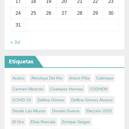
17
18
19
20
21
22
23
24
25
26
27
28
29
30
31
« Jul
Etiquetas
Aculco
Almoloya Del Río
Arturo Piña
Calimaya
Carmen Albarrán
Coatepec Harinas
CODHEM
COVID 19
Delfina Gómez
Delfina Gómez Álvarez
Desde Las Alturas
Donato Guerra
Elección 2023
El Oro
Elías Rescala
Enrique Vargas