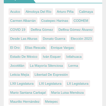
Aculco
Almoloya Del Río
Arturo Piña
Calimaya
Carmen Albarrán
Coatepec Harinas
CODHEM
COVID 19
Delfina Gómez
Delfina Gómez Álvarez
Desde Las Alturas
Donato Guerra
Elección 2023
El Oro
Elías Rescala
Enrique Vargas
Estado De México
Iván Esquer
Ixtlahuaca
Jocotitlán
La Mayoría Silenciosa
Lerma
Leticia Mejía
Libertad De Expresión
LXII Legislatura
LXI Legislatura
LX Legislatura
Mario Santana Carbajal
María Luisa Mendoza
Maurilio Hernández
Metepec