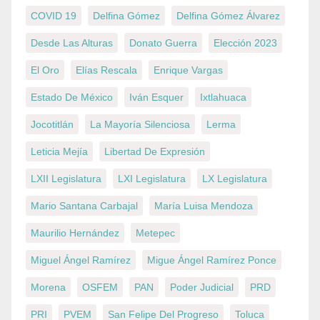
COVID 19
Delfina Gómez
Delfina Gómez Álvarez
Desde Las Alturas
Donato Guerra
Elección 2023
El Oro
Elías Rescala
Enrique Vargas
Estado De México
Iván Esquer
Ixtlahuaca
Jocotitlán
La Mayoría Silenciosa
Lerma
Leticia Mejía
Libertad De Expresión
LXII Legislatura
LXI Legislatura
LX Legislatura
Mario Santana Carbajal
María Luisa Mendoza
Maurilio Hernández
Metepec
Miguel Ángel Ramírez
Migue Ángel Ramírez Ponce
Morena
OSFEM
PAN
Poder Judicial
PRD
PRI
PVEM
San Felipe Del Progreso
Toluca